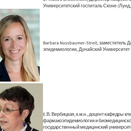
Университетский госпиталь Сконе (Лунд
Barbara Nussbaumer-Streit, заместитель
эпидемиологии, Дунайский Университет 
E.В. Вербицкая, к.м.н., доцент кафедры 
фармакоэпидемиологии и биомедицинской 
государственный медицинский университе