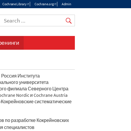
Cochrane Library
Cochrane.org
Admin
Top
menu
ренинги
 Россия Института
рального университета
кого филиала Северного Центра
hrane Nordic и Cochrane Austria
«Кокрейновские систематические
в по разработке Кокрейновских
для специалистов