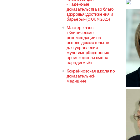
«Надёжные
доказательства во благо
здоровья: достижения и
барьеры» (QiQUM 2025)
Мастер-класс
«Клинические
рекомендации на
основе доказательств
для управления
мультиморбидностью:
происходит ли смена
парадигмы?»
Кокрейновская школа по
доказательной
медицине