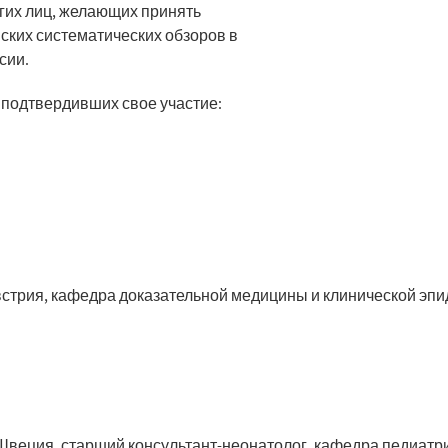
гих лиц, желающих принять
вских систематических обзоров в
сии.
подтвердивших свое участие:
 Австрия, кафедра доказательной медицины и клинической эп
йн Швеция, старший консультант-неонатолог, кафедра педиатр