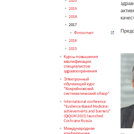
2020
здрав
2019
актив
2018
качес
2017
Предс
Фотоотчет
2016
2015
Курсы повышения
квалификации
специалистов
здравоохранения
Электронный
обучающий курс
"Кокрейновский
систематический обзор"
International conference
"Evidence-Based Medicine:
achievements and barriers"
(QiQUM 2015) launched
Cochrane Russia
Международная
конференция