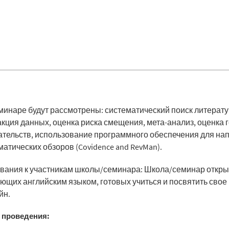
минаре будут рассмотрены: систематический поиск литерату
акция данных, оценка риска смещения, мета-анализ, оценка 
ательств, использование программного обеспечения для на
матических обзоров (Covidence and RevMan).
вания к участникам школы/семинара: Школа/семинар откры
ющих английским языком, готовых учиться и посвятить свое
йн.
 проведения: