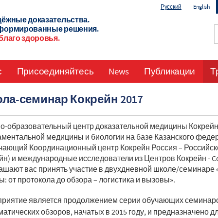
Русский
English
ёжные доказательства.
формированные решения.
благо здоровья.
с
Присоединяйтесь
News
Публикации
Т
ла-семинар Кокрейн 2017
о-образовательный центр доказательной медицины Кокрейн
ментальной медицины и биологии на базе Казанского феде
чающий Координационный центр Кокрейн Россия – Российс
йн) и международные исследователи из Центров Кокрейн - Coc
ашают вас принять участие в двухдневной школе/семинаре 
ы: от протокола до обзора – логистика и вызовы».
риятие является продолжением серии обучающих семинаро
матических обзоров, начатых в 2015 году, и предназначено 