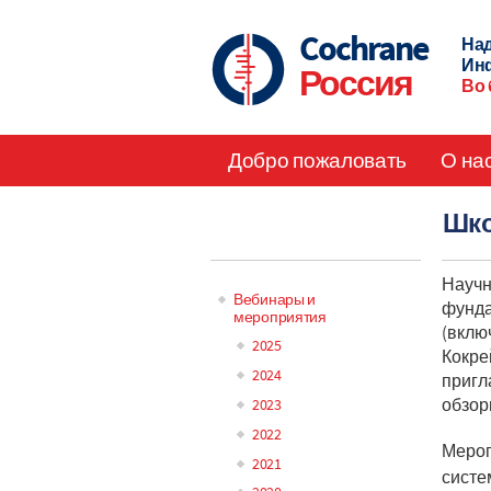
Skip
to
Cochrane
Над
main
Ин
Россия
content
Во 
Добро пожаловать
О на
Main
Шко
navigation
Научн
Вебинары и
фунда
мероприятия
Main
(вклю
2025
Кокре
navigation
2024
пригл
обзор
2023
2022
Мероп
2021
систе