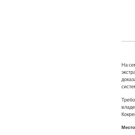
На се
экстр
доказ
систе
Требо
владе
Кокре
Место