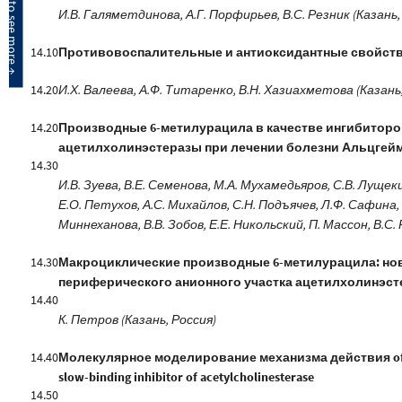
И.В. Галяметдинова, А.Г. Порфирьев, В.С. Резник (Казань,
14.10
Противовоспалительные и антиоксидантные свойства
14.20
И.Х. Валеева, А.Ф. Титаренко, В.Н. Хазиахметова (Казань
14.20
Производные 6-метилурацила в качестве ингибитор
ацетилхолинэстеразы при лечении болезни Альцгей
14.30
И.В. Зуева, В.Е. Семенова, М.А. Мухамедьяров, С.В. Лущек
Е.О. Петухов, А.С. Михайлов, С.Н. Подъячев, Л.Ф. Сафина, 
Миннеханова, В.В. Зобов, Е.Е. Никольский, П. Массон, В.С.
14.30
Макроциклические производные 6-метилурацила: но
периферического анионного участка ацетилхолинэс
14.40
К. Петров (Казань, Россия)
14.40
Молекулярное моделирование механизма действия of an
slow-binding inhibitor of acetylcholinesterase
14.50