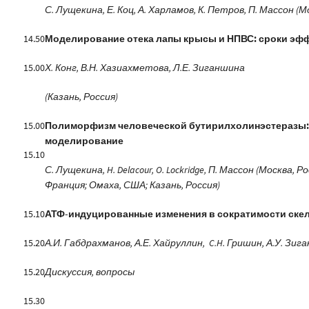
С. Лущекина, Е. Коц, А. Харламов, К. Петров, П. Массон (М
14.50
Моделирование отека лапы крысы и НПВС: сроки эф
15.00
Х. Конг, В.Н. Хазиахметова, Л.Е. Зиганшина
(Казань, Россия)
15.00
Полиморфизм человеческой бутирилхолинэстеразы:
моделирование
15.10
С. Лущекина, H. Delacour, O. Lockridge, П. Массон (Москва, 
Франция; Омаха, США; Казань, Россия)
15.10
АТФ-индуцированные изменения в сократимости ск
15.20
А.И. Габдрахманов, А.Е. Хайруллин, C.H. Гришин, А.У. Зиг
15.20
Дискуссия, вопросы
15.30