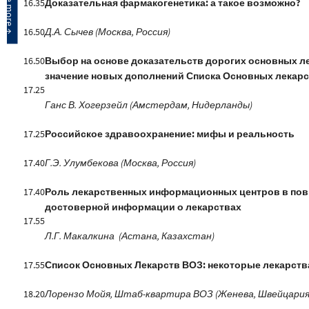
16.35
Доказательная фармакогенетика: а такое возможно?
16.50
Д.А. Сычев (Москва, Россия)
16.50
Выбор на основе доказательств дорогих основных ле
значение новых дополнений Списка Основных лекар
17.25
Ганс В. Хогерзейл (Амстердам, Нидерланды)
17.25
Российское здравоохранение: мифы и реальность
17.40
Г.Э. Улумбекова (Москва, Россия)
17.40
Роль лекарственных информационных центров в по
достоверной информации о лекарствах
17.55
Л.Г. Макалкина
(Астана, Казахстан)
17.55
Список Основных Лекарств ВОЗ: некоторые лекарств
18.20
Лорензо Мойя,
Штаб-квартира ВОЗ (Женева, Швейцари