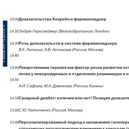
14.00
Доказательства Кокрейн и фармаконадзор
14.30
Эндрю Герксгеймер (Великобритания, Лондон)
14.30
Роль доказательств в системе фармаконадзора
В.К. Лепахин, А.В. Астахова (Россия, Москва)
14.40
14.40
Лекарственная терапия как фактор риска развития о
почек у новорожденных в отделениях реанимации и 
14.50
А.И. Сафина, М.А. Даминова (Россия, Казань)
14.50
Сахарный диабет: излечим или нет? Позиция доказа
15.00
С.Ю. Калинченко (Россия, Москва)
15.00
Персонализированный подход к назначению галопер
страдающих патологическим влечением к алкоголю 