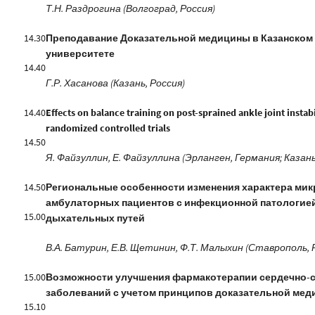
Т.Н. Раздрогина (Волгоград, Россия)
14.30
Преподавание Доказательной медицины в Казанском
университете
14.40
Г.Р. Хасанова (Казань, Россия)
14.40
Effects on balance training on post-sprained ankle joint instab
randomized controlled trials
14.50
Я. Файзуллин, Е. Файзуллина (Эрланген, Германия; Казань
14.50
Региональные особенности изменения характера ми
амбулаторных пациентов с инфекционной патологие
15.00
дыхательных путей
В.А. Батурин, Е.В. Щетинин, Ф.Т. Малыхин (Ставрополь, 
15.00
Возможности улучшения фармакотерапии сердечно-
заболеваний с учетом принципов доказательной ме
15.10