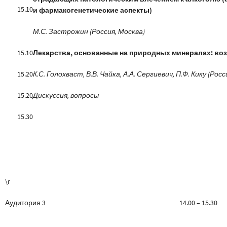
15.10
и фармакогенетические аспекты)
М.С. Застрожин (Россия, Москва)
15.10
Лекарства, основанные на природных минералах: во
15.20
К.С. Голохваст, В.В. Чайка, А.А. Сергиевич, П.Ф. Кику (Рос
15.20
Дискуссия, вопросы
15.30
\r
Аудитория 3 14.00 – 15.30