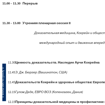
11.00 – 11.30 Перерыв
11.30 – 13.00 Утренняя пленарная сессия II
Доказательная медицина, Кокрейн и общест
международный опыт и движение вперед
11.30
Ценность доказательств. Наследие Арчи Кокрейна
11.45
Э. Дж. Бюргер (Вашингтон, США)
11.45
Доказательств Кокрейн и здоровье общества:
Eвропе
12.15
Гулом Деде,
ЕВРО ВОЗ (Копенгаген, Дания)
12.15
Принципы доказательной медицины в профилактике