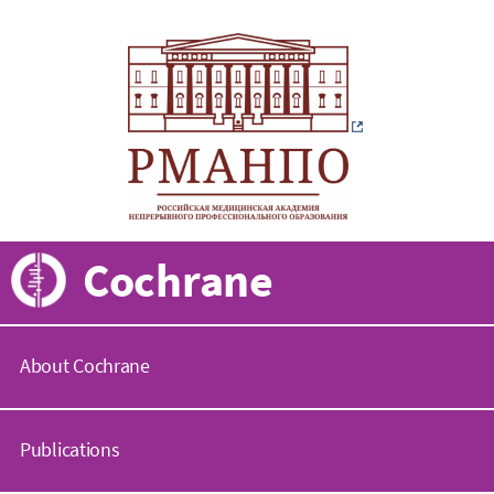
Cochrane
About Cochrane
C
o
Publications
c
h